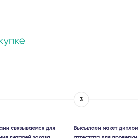
купке
3
ами связываемся для
Высылаем макет диплом
ния деталей заказа
аттестата для проверки