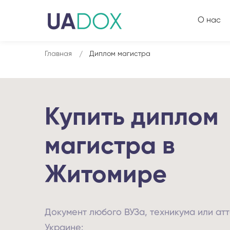
О нас
Главная
Диплом магистра
Купить диплом
магистра в
Житомире
Документ любого ВУЗа, техникума или атт
Украине: