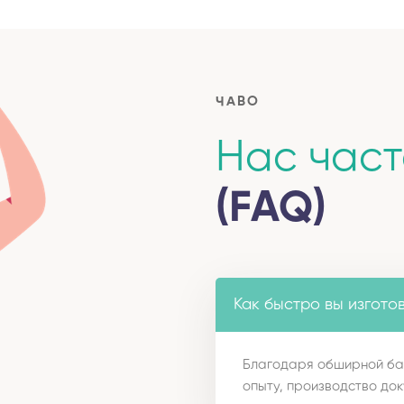
ЧАВО
Нас час
(FAQ)
Как быстро вы изгото
Благодаря обширной ба
опыту, производство док