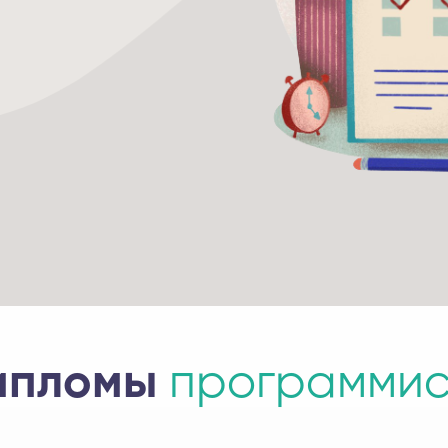
ипломы
программис