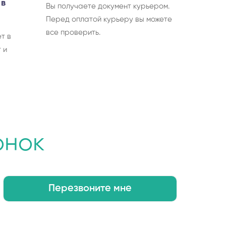
 в
Вы получаете документ курьером.
Перед оплатой курьеру вы можете
все проверить.
т в
 и
онок
Перезвоните мне