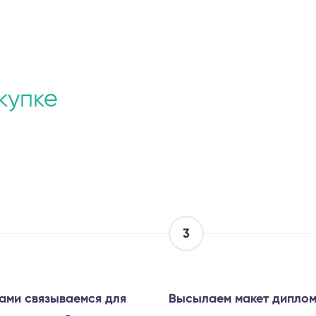
купке
3
ами связываемся для
Высылаем макет диплом