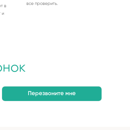
все проверить.
т в
 и
онок
Перезвоните мне