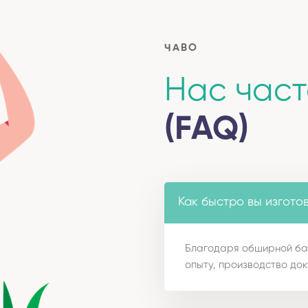
ЧАВО
Нас час
(FAQ)
Как быстро вы изгото
Благодаря обширной ба
опыту, производство док