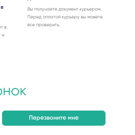
 в
Вы получаете документ курьером.
Перед оплатой курьеру вы можете
все проверить.
т в
 и
онок
Перезвоните мне