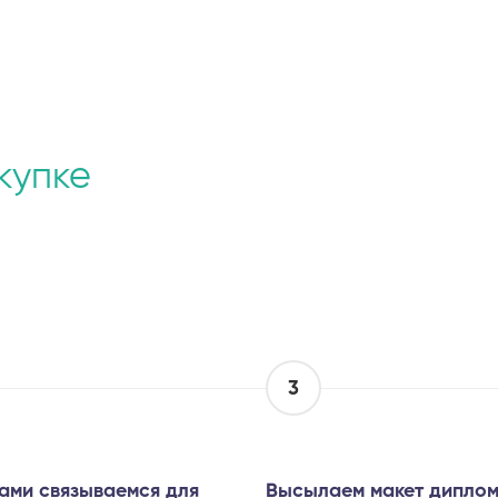
купке
3
ами связываемся для
Высылаем макет диплом