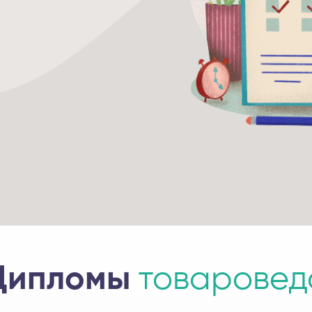
Дипломы
товаровед